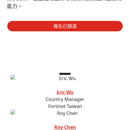
能力。
報名已額滿
講者
Eric Wu
Country Manager
Fortinet Taiwan
Roy Chen