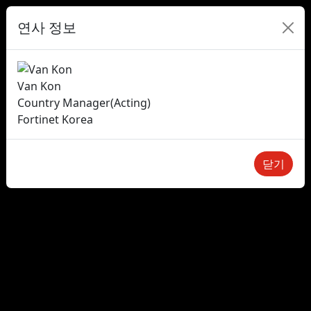
연사 정보
Van Kon
Country Manager(Acting)
Fortinet Korea
닫기