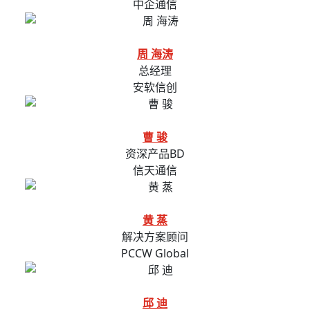
中企通信
周 海涛
总经理
安软信创
曹 骏
资深产品BD
信天通信
黄 蒸
解决方案顾问
PCCW Global
邱 迪